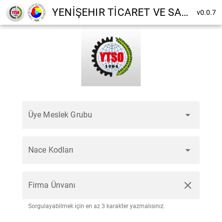
YENİŞEHIR TİCARET VE SANAYİ ODASI
v0.0.7
arrow_drop_down
Üye Meslek Grubu
arrow_drop_down
Nace Kodları
close
Firma Ünvanı
Sorgulayabilmek için en az 3 karakter yazmalısınız.